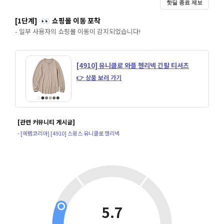
핫딜 종료 제보
[1단계]
쇼핑몰 이동 포착
👀
- 일부 사용자의 쇼핑몰 이동이 감지되었습니다!
[4910] 유니클로 와플 헨리넥 긴팔 티셔츠
👉 상품 보러 가기
[관련 커뮤니티 게시글]
- [에펨코리아] [4910] 스윙스 유니클로 헨리넥
5.7