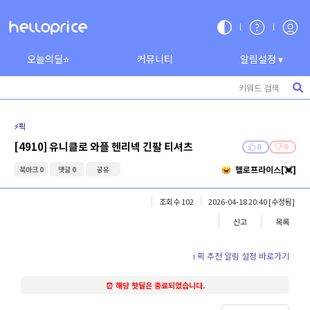
오늘의딜⭐
커뮤니티
알림설정 ▾
⚡️픽
[4910] 유니클로 와플 헨리넥 긴팔 티셔츠
0
0
헬로프라이스[💓]
북마크 0
댓글 0
공유
조회수 102
2026-04-18 20:40
[수정됨]
신고
목록
ℹ️ 픽 추천 알림 설정 바로가기
⏰ 해당 핫딜은 종료되었습니다.