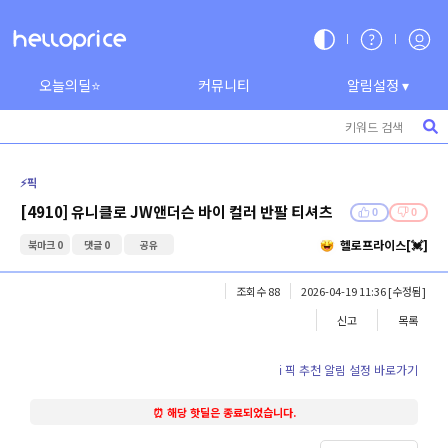
오늘의딜⭐
커뮤니티
알림설정 ▾
⚡️픽
[4910] 유니클로 JW앤더슨 바이 컬러 반팔 티셔츠
0
0
헬로프라이스[💓]
북마크 0
댓글 0
공유
조회수 88
2026-04-19 11:36
[수정됨]
신고
목록
ℹ️ 픽 추천 알림 설정 바로가기
⏰ 해당 핫딜은 종료되었습니다.