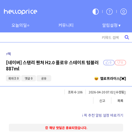
오늘의딜⭐
커뮤니티
알림설정 ▾
⚡️픽
[네이버] 스탠리 퀜처 H2.0 플로우 스테이트 텀블러
0
0
887ml
헬로프라이스[💓]
북마크 0
댓글 0
공유
조회수 106
2026-04-20 07:02
[수정됨]
신고
목록
ℹ️ 픽 추천 알림 설정 바로가기
⏰ 해당 핫딜은 종료되었습니다.