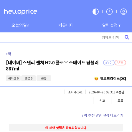
오늘의딜⭐
커뮤니티
알림설정 ▾
⚡️픽
[네이버] 스탠리 퀜처 H2.0 플로우 스테이트 텀블러
0
0
887ml
헬로프라이스[💓]
북마크 0
댓글 0
공유
조회수 141
2026-04-20 08:31
[수정됨]
신고
목록
ℹ️ 픽 추천 알림 설정 바로가기
⏰ 해당 핫딜은 종료되었습니다.