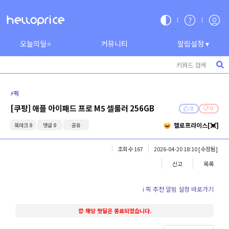
오늘의딜⭐
커뮤니티
알림설정 ▾
⚡️픽
[쿠팡] 애플 아이패드 프로 M5 셀룰러 256GB
0
0
헬로프라이스[💓]
북마크 0
댓글 0
공유
조회수 167
2026-04-20 18:10
[수정됨]
신고
목록
ℹ️ 픽 추천 알림 설정 바로가기
⏰ 해당 핫딜은 종료되었습니다.