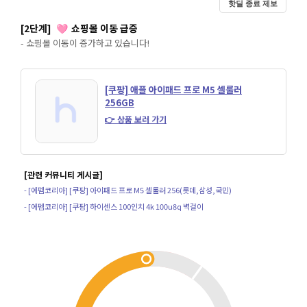
핫딜 종료 제보
[2단계]
쇼핑몰 이동 급증
🩷
- 쇼핑몰 이동이 증가하고 있습니다!
[쿠팡] 애플 아이패드 프로 M5 셀룰러
256GB
👉 상품 보러 가기
[관련 커뮤니티 게시글]
- [에펨코리아] [쿠팡] 아이패드 프로 M5 셀룰러 256(롯데,삼성,국민)
- [에펨코리아] [쿠팡] 하이센스 100인치 4k 100u8q 벽걸이