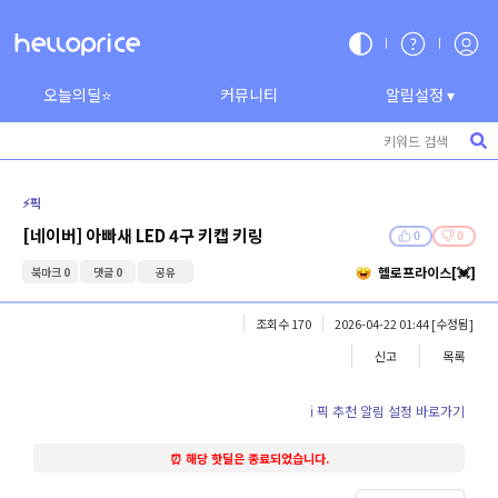
오늘의딜⭐
커뮤니티
알림설정 ▾
⚡️픽
[네이버] 아빠새 LED 4구 키캡 키링
0
0
헬로프라이스[💓]
북마크 0
댓글 0
공유
조회수 170
2026-04-22 01:44
[수정됨]
신고
목록
ℹ️ 픽 추천 알림 설정 바로가기
⏰ 해당 핫딜은 종료되었습니다.