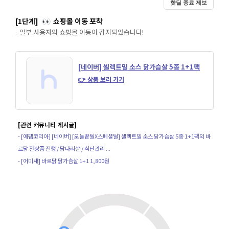
핫딜 종료 제보
[1단계]
쇼핑몰 이동 포착
👀
- 일부 사용자의 쇼핑몰 이동이 감지되었습니다!
[네이버] 셀렉트밀 소스 닭가슴살 5종 1+1팩
👉 상품 보러 가기
[관련 커뮤니티 게시글]
- [에펨코리아] [네이버] [오늘끝딜X스페셜딜] 셀렉트밀 소스 닭가슴살 5종 1+1팩외 바
르닭 전상품 진행 / 닭다리살 / 식단관리 ...
- [어미새] 바르닭 닭가슴살 1+1 1,800원