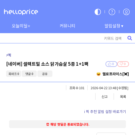
오늘의딜⭐
커뮤니티
알림설정 ▾
⚡️픽
[네이버] 셀렉트밀 소스 닭가슴살 5종 1+1팩
0
0
헬로프라이스[💓]
북마크 0
댓글 0
공유
조회수 101
2026-04-22 13:48
[수정됨]
신고
목록
ℹ️ 픽 추천 알림 설정 바로가기
⏰ 해당 핫딜은 종료되었습니다.