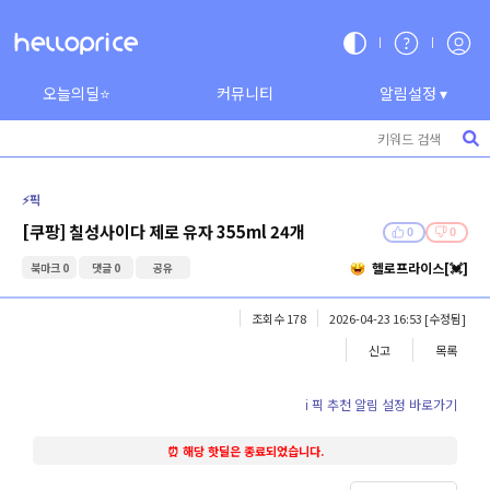
오늘의딜⭐
커뮤니티
알림설정 ▾
⚡️픽
[쿠팡] 칠성사이다 제로 유자 355ml 24개
0
0
헬로프라이스[💓]
북마크 0
댓글 0
공유
조회수 178
2026-04-23 16:53
[수정됨]
신고
목록
ℹ️ 픽 추천 알림 설정 바로가기
⏰ 해당 핫딜은 종료되었습니다.