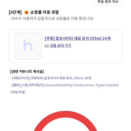
핫딜 종료 제보
[3단계]
쇼핑몰 이동 과열
❤️‍🔥
- 다수의 사용자가 집중적으로 쇼핑몰로 이동 중입니다!
[쿠팡] 칠성사이다 제로 유자 355ml 24개
👉 상품 보러 가기
[관련 커뮤니티 게시글]
- [에펨코리아] [쿠팡와우] 칠성사이다 제로 유자, 355ml, 48개
- [뽐뿌] [스팀/에픽게임즈] SurrounDead Poly Construction / Typers Combat
(무료/무료)