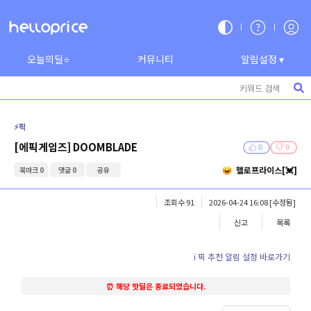
오늘의딜⭐
커뮤니티
알림설정 ▾
⚡️픽
[에픽게임즈] DOOMBLADE
0
0
헬로프라이스[💓]
북마크 0
댓글 0
공유
조회수 91
2026-04-24 16:08
[수정됨]
신고
목록
ℹ️ 픽 추천 알림 설정 바로가기
⏰ 해당 핫딜은 종료되었습니다.