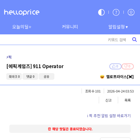
오늘의딜⭐
커뮤니티
알림설정 ▾
⚡️픽
[에픽게임즈] 911 Operator
0
0
헬로프라이스[💓]
북마크 0
댓글 0
공유
조회수 101
2026-04-24 03:53
신고
목록
ℹ️ 픽 추천 알림 설정 바로가기
⏰ 해당 핫딜은 종료되었습니다.