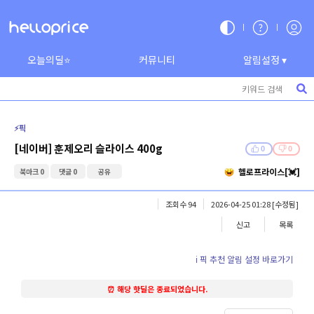
오늘의딜⭐
커뮤니티
알림설정 ▾
⚡️픽
[네이버] 훈제오리 슬라이스 400g
0
0
헬로프라이스[💓]
북마크 0
댓글 0
공유
조회수 94
2026-04-25 01:28
[수정됨]
신고
목록
ℹ️ 픽 추천 알림 설정 바로가기
⏰ 해당 핫딜은 종료되었습니다.