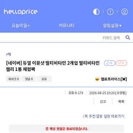
오늘의딜⭐
커뮤니티
알림설정 ▾
⚡️픽
[네이버] 듀얼 이뮨샷 멀티비타민 2개입 멀티비타민
0
0
젤리 1통 체험팩
헬로프라이스[💓]
북마크 0
댓글 0
공유
조회수 179
2026-04-25 10:20
[수정됨]
신고
목록
ℹ️ 픽 추천 알림 설정 바로가기
⏰ 해당 핫딜은 종료되었습니다.