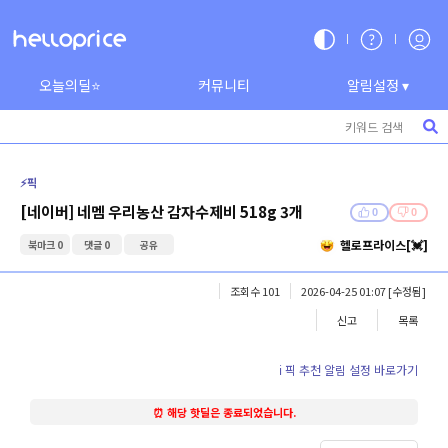
오늘의딜⭐
커뮤니티
알림설정 ▾
⚡️픽
[네이버] 네멤 우리농산 감자수제비 518g 3개
0
0
헬로프라이스[💓]
북마크 0
댓글 0
공유
조회수 101
2026-04-25 01:07
[수정됨]
신고
목록
ℹ️ 픽 추천 알림 설정 바로가기
⏰ 해당 핫딜은 종료되었습니다.