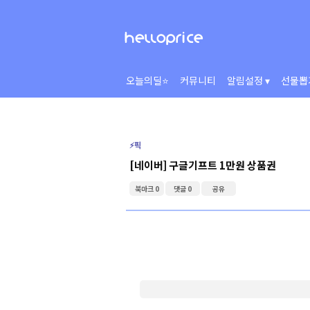
오늘의딜⭐
커뮤니티
알림설정 ▾
선물뽑
⚡️픽
[네이버] 구글기프트 1만원 상품권
북마크 0
댓글 0
공유