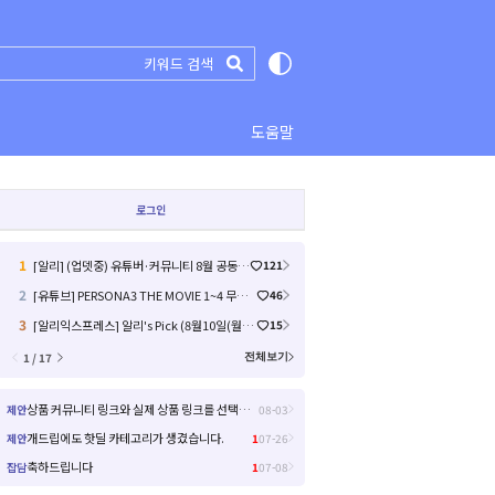
도움말
로그인
1
[알리] (업뎃중) 유튜버·커뮤니티 8월 공동구매 모음 (원 0 원 / 배송비 무료)
121
2
[유튜브] PERSONA3 THE MOVIE 1~4 무료 공개 (0원 / 배송비 무료)
46
3
[알리익스프레스] 알리's Pick (8월10일(월)~8월13일(목)) (8)
15
1 / 17
전체보기
상품 커뮤니티 링크와 실제 상품 링크를 선택해서 들어갈 수 있으면 좋을거 같아요!
제안
08-03
개드립에도 핫딜 카테고리가 생겼습니다.
제안
1
07-26
축하드립니다
잡담
1
07-08