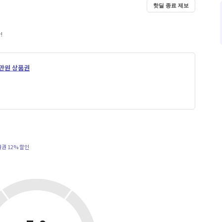
핫딜 종료 제보
!
1만원 상품권
원권 12% 할인