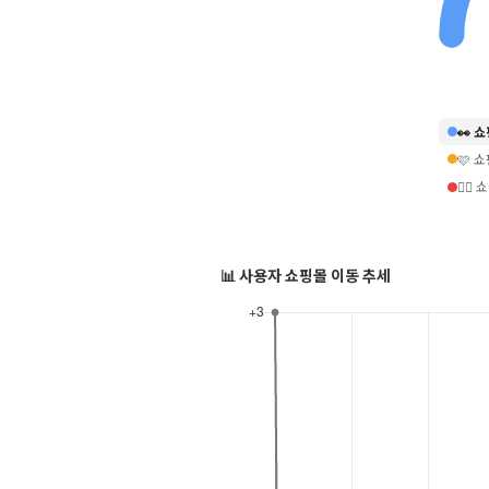
👀 
🩷 
❤️‍
📊 사용자 쇼핑몰 이동 추세