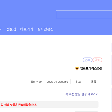
기
선물샵
바로가기
실시간갱신
0
0
헬로프라이스[💓]
조회수 89
2026-04-26 00:50
신고
목록
ℹ️ 픽 추천 알림 설정 바로가기
⏰ 해당 핫딜은 종료되었습니다.