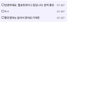
안녕하세요. 헬로프라이스 팀입니다. 먼저 좋은 제안을 주셔서 감사합니다! 신규 커뮤니티 연동은 작업이 크게 예상되어 검토 후 진행여부, 진행 시 추가 일정을 공유드리겠습니다! 감사합니다.
07-30
ㅎㅇ
07-30
좋은앱에는 알아서 찾아오기마련
07-25