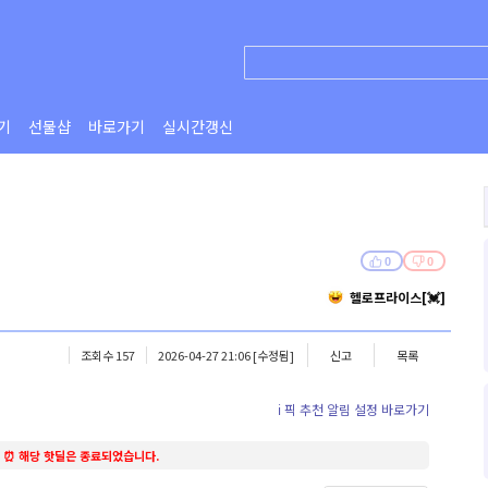
기
선물샵
바로가기
실시간갱신
0
0
헬로프라이스[💓]
조회수 157
2026-04-27 21:06
[수정됨]
신고
목록
ℹ️ 픽 추천 알림 설정 바로가기
⏰ 해당 핫딜은 종료되었습니다.