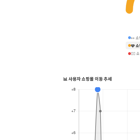
👀 
🩷 
❤️‍
📊 사용자 쇼핑몰 이동 추세