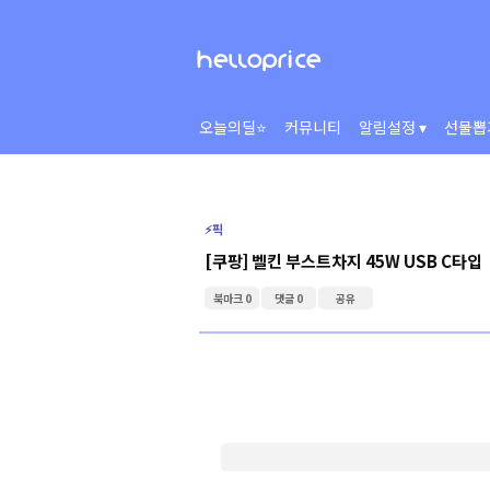
오늘의딜⭐
커뮤니티
알림설정 ▾
선물뽑
⚡️픽
[쿠팡] 벨킨 부스트차지 45W USB C타입
북마크 0
댓글 0
공유