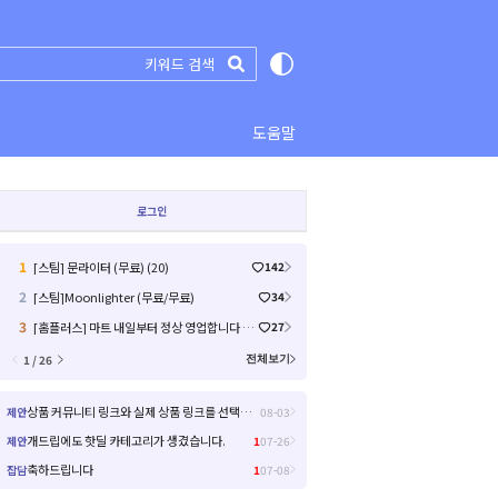
도움말
로그인
1
[스팀] 문라이터 (무료) (20)
142
2
[스팀]Moonlighter (무료/무료)
34
3
[홈플러스] 마트 내일부터 정상 영업합니다 / 익스프레스 금주 전단 (45)
27
1 / 26
전체보기
상품 커뮤니티 링크와 실제 상품 링크를 선택해서 들어갈 수 있으면 좋을거 같아요!
제안
08-03
개드립에도 핫딜 카테고리가 생겼습니다.
제안
1
07-26
축하드립니다
잡담
1
07-08