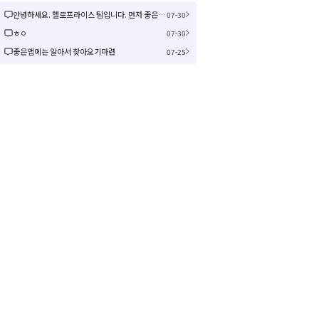
안녕하세요. 헬로프라이스 팀입니다. 먼저 좋은 제안을 주셔서 감사합니다! 신규 커뮤니티 연동은 작업이 크게 예상되어 검토 후 진행여부, 진행 시 추가 일정을 공유드리겠습니다! 감사합니다.
07-30
ㅎㅇ
07-30
좋은앱에는 알아서 찾아오기마련
07-25