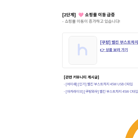
[2단계]
쇼핑몰 이동 급증
🩷
- 쇼핑몰 이동이 증가하고 있습니다!
[쿠팡] 벨킨 부스트차지
👉 상품 보러 가기
[관련 커뮤니티 게시글]
- [어미새] [인기] 벨킨 부스트차지 45W USB C타입
- [아카라이브] [쿠팡와우] 벨킨 부스트차지 45W C타입 