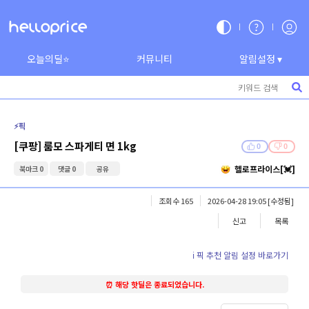
오늘의딜⭐
커뮤니티
알림설정 ▾
⚡️픽
[쿠팡] 룸모 스파게티 면 1kg
0
0
헬로프라이스[💓]
북마크 0
댓글 0
공유
조회수 165
2026-04-28 19:05
[수정됨]
신고
목록
ℹ️ 픽 추천 알림 설정 바로가기
⏰ 해당 핫딜은 종료되었습니다.