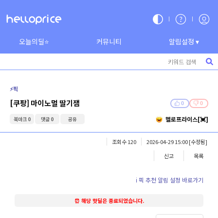
오늘의딜⭐
커뮤니티
알림설정 ▾
⚡️픽
[쿠팡] 마이노멀 딸기잼
0
0
헬로프라이스[💓]
북마크 0
댓글 0
공유
조회수 120
2026-04-29 15:00
[수정됨]
신고
목록
ℹ️ 픽 추천 알림 설정 바로가기
⏰ 해당 핫딜은 종료되었습니다.