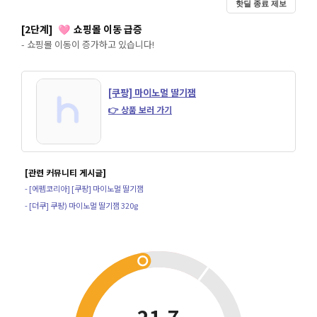
핫딜 종료 제보
[2단계]
쇼핑몰 이동 급증
🩷
- 쇼핑몰 이동이 증가하고 있습니다!
[쿠팡] 마이노멀 딸기잼
👉 상품 보러 가기
[관련 커뮤니티 게시글]
- [에펨코리아] [쿠팡] 마이노멀 딸기잼
- [더쿠] 쿠팡) 마이노멀 딸기잼 320g