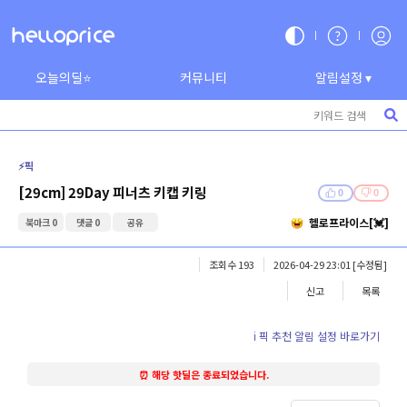
오늘의딜⭐
커뮤니티
알림설정 ▾
⚡️픽
[29cm] 29Day 피너츠 키캡 키링
0
0
헬로프라이스[💓]
북마크 0
댓글 0
공유
조회수 193
2026-04-29 23:01
[수정됨]
신고
목록
ℹ️ 픽 추천 알림 설정 바로가기
⏰ 해당 핫딜은 종료되었습니다.