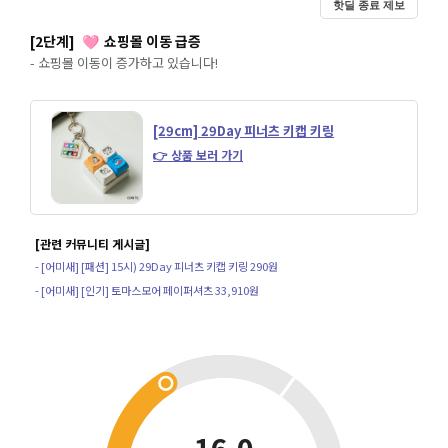
핫딜 종료 제보
[2단계]
쇼핑몰 이동 급증
🩷
- 쇼핑몰 이동이 증가하고 있습니다!
[29cm] 29Day 피너츠 키캡 키링
👉 상품 보러 가기
[관련 커뮤니티 게시글]
- [어미새] [패션] 15시) 29Day 피너츠 키캡 키링 290원
- [어미새] [인기] 토마스모어 페이퍼셔츠 33,910원