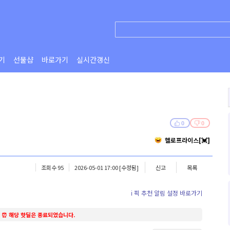
기
선물샵
바로가기
실시간갱신
0
0
헬로프라이스[💓]
조회수 95
2026-05-01 17:00
[수정됨]
신고
목록
ℹ️ 픽 추천 알림 설정 바로가기
⏰ 해당 핫딜은 종료되었습니다.