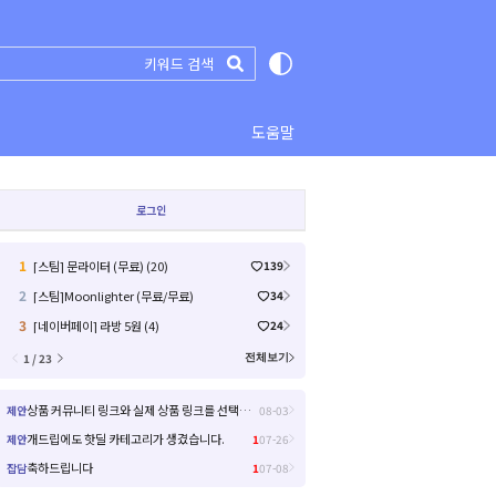
도움말
로그인
1
[스팀] 문라이터 (무료) (20)
139
2
[스팀]Moonlighter (무료/무료)
34
3
[네이버페이] 라방 5원 (4)
24
1 / 23
전체보기
상품 커뮤니티 링크와 실제 상품 링크를 선택해서 들어갈 수 있으면 좋을거 같아요!
제안
08-03
개드립에도 핫딜 카테고리가 생겼습니다.
제안
1
07-26
축하드립니다
잡담
1
07-08