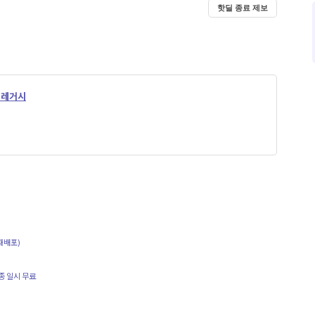
핫딜 종료 제보
 레거시
(재배포)
종 일시 무료