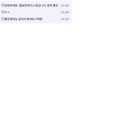
안녕하세요. 헬로프라이스 팀입니다. 먼저 좋은 제안을 주셔서 감사합니다! 신규 커뮤니티 연동은 작업이 크게 예상되어 검토 후 진행여부, 진행 시 추가 일정을 공유드리겠습니다! 감사합니다.
07-30
ㅎㅇ
07-30
좋은앱에는 알아서 찾아오기마련
07-25