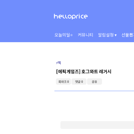
오늘의딜⭐
커뮤니티
알림설정 ▾
선물뽑
⚡️픽
[에픽게임즈] 호그와트 레거시
북마크 0
댓글 0
공유