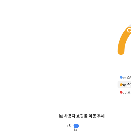
👀 
🩷 
❤️‍
📊 사용자 쇼핑몰 이동 추세