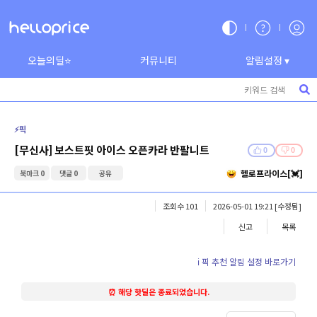
오늘의딜⭐
커뮤니티
알림설정 ▾
⚡️픽
[무신사] 보스트핏 아이스 오픈카라 반팔니트
0
0
헬로프라이스[💓]
북마크 0
댓글 0
공유
조회수 101
2026-05-01 19:21
[수정됨]
신고
목록
ℹ️ 픽 추천 알림 설정 바로가기
⏰ 해당 핫딜은 종료되었습니다.