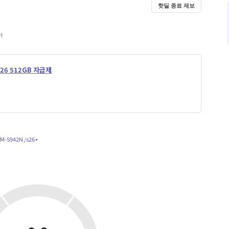
핫딜 종료 제보
!
26 512GB 자급제
-S942N /s26+