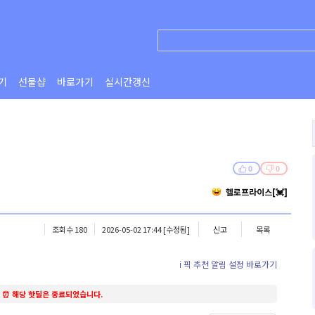
기
선물샵
바로가기
실시간갱신
0
0
헬로프라이스[💓]
조회수 180
2026-05-02 17:44
[수정됨]
신고
목록
ℹ️ 픽 추천 알림 설정 바로가기
⏰ 해당 핫딜은 종료되었습니다.