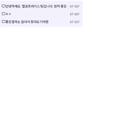
안녕하세요. 헬로프라이스 팀입니다. 먼저 좋은 제안을 주셔서 감사합니다! 신규 커뮤니티 연동은 작업이 크게 예상되어 검토 후 진행여부, 진행 시 추가 일정을 공유드리겠습니다! 감사합니다.
07-30
ㅎㅇ
07-30
좋은앱에는 알아서 찾아오기마련
07-25