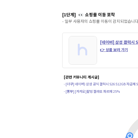
[1단계]
쇼핑몰 이동 포착
👀
- 일부 사용자의 쇼핑몰 이동이 감지되었습니다
[네이버] 삼성 갤럭시 S
👉 상품 보러 가기
[관련 커뮤니티 게시글]
- [더쿠] 네이버) 삼성 공식 갤럭시 S26 512GB 자급제 SM
- [뽐뿌] [카카오]팥빙 젤라또 파르페 25%