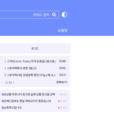
도움말
로그인
1
[기타] Grim Trials (가격 오류급) (원 0 원 / 배송비 무료)
38
2
[네이버페이] 라방 5원 (3)
31
3
[네이버]다담 양념듬뿍 쌈장 570g 2개 (4,120원/무료)
17
1 / 21
전체보기
상품 커뮤니티 링크와 실제 상품 링크를 선택해서 들어갈 수 있으면 좋을거 같아요!
제안
08-03
개드립에도 핫딜 카테고리가 생겼습니다.
제안
1
07-26
축하드립니다
잡담
1
07-08