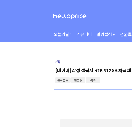
오늘의딜⭐
커뮤니티
알림설정 ▾
선물뽑
⚡️픽
[네이버] 삼성 갤럭시 S26 512GB 자급제
북마크 0
댓글 0
공유