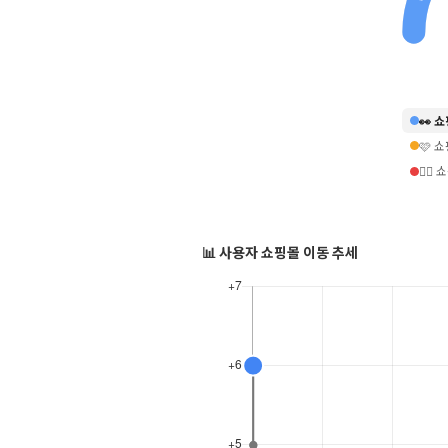
👀 
🩷 
❤️‍
📊 사용자 쇼핑몰 이동 추세