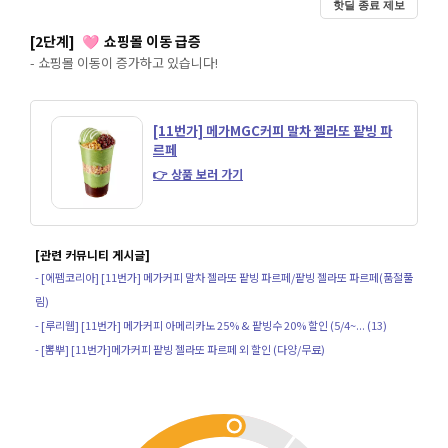
핫딜 종료 제보
[2단계]
쇼핑몰 이동 급증
🩷
- 쇼핑몰 이동이 증가하고 있습니다!
[11번가] 메가MGC커피 말차 젤라또 팥빙 파
르페
👉 상품 보러 가기
[관련 커뮤니티 게시글]
- [에펨코리아] [11번가] 메가커피 말차 젤라또 팥빙 파르페/팥빙 젤라또 파르페(품절풀
림)
- [루리웹] [11번가] 메가커피 아메리카노 25% & 팥빙수 20% 할인 (5/4~... (13)
- [뽐뿌] [11번가]메가커피 팥빙 젤라또 파르페 외 할인 (다양/무료)