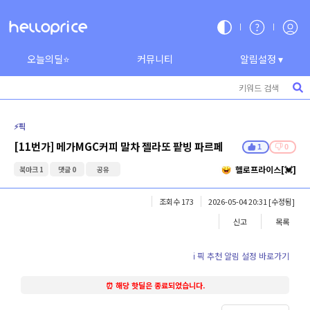
오늘의딜⭐
커뮤니티
알림설정 ▾
⚡️픽
[11번가] 메가MGC커피 말차 젤라또 팥빙 파르페
1
0
헬로프라이스[💓]
북마크 1
댓글 0
공유
조회수 173
2026-05-04 20:31
[수정됨]
신고
목록
ℹ️ 픽 추천 알림 설정 바로가기
⏰ 해당 핫딜은 종료되었습니다.