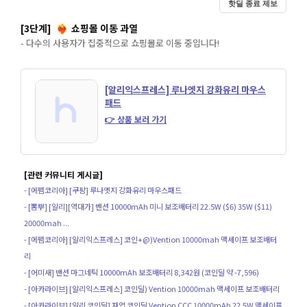
핫딜 종료 제보
[3단계]
쇼핑몰 이동 과열
❤️‍🔥
- 다수의 사용자가 집중적으로 쇼핑몰로 이동 중입니다!
[알리익스프레스] 루나엣지 강화유리 마우스
패드
👉 상품 보러 가기
[관련 커뮤니티 게시글]
- [에펨코리아] [쿠팡] 루나엣지 강화유리 마우스패드
- [뽐뿌] [알리][역대가] 벤션 10000mAh 미니 보조배터리 22.5W ($6) 35W ($11)
20000mah ...
- [에펨코리아] [알리익스프레스] 코인+@)Vention 10000mah 맥세이프 보조배터
리
- [어미새] 밴션 마그네틱 10000mAh 보조배터리 8,342원 (코인딜 약 -7,596)
- [아카라이브] [알리익스프레스] 코인딜) Vention 10000mah 맥세이프 보조배터리
- [아카라이브] [알리 코인딜] 재업 코인딜 Vention CCC 10000mAh 22.5W 맥세이프