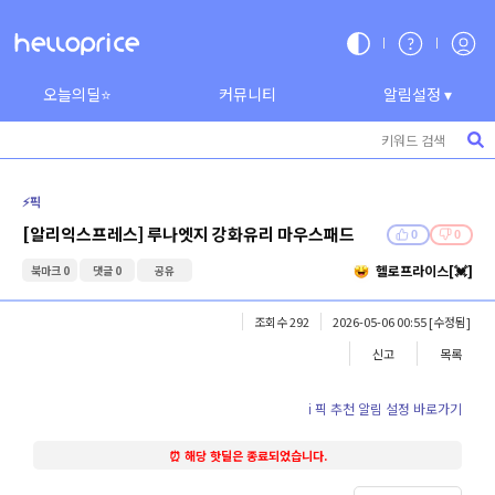
오늘의딜⭐
커뮤니티
알림설정 ▾
⚡️픽
[알리익스프레스] 루나엣지 강화유리 마우스패드
0
0
헬로프라이스[💓]
북마크 0
댓글 0
공유
조회수 292
2026-05-06 00:55
[수정됨]
신고
목록
ℹ️ 픽 추천 알림 설정 바로가기
⏰ 해당 핫딜은 종료되었습니다.