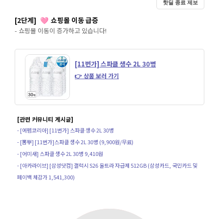
핫딜 종료 제보
[2단계]
쇼핑몰 이동 급증
🩷
- 쇼핑몰 이동이 증가하고 있습니다!
[11번가] 스파클 생수 2L 30병
👉 상품 보러 가기
[관련 커뮤니티 게시글]
- [에펨코리아] [11번가] 스파클 생수 2L 30병
- [뽐뿌] [11번가]스파클 생수 2L 30병 (9,900원/무료)
- [어미새] 스파클 생수 2L 30병 9,410원
- [아카라이브] [삼성닷컴] 갤럭시 S26 울트라 자급제 512GB (삼성카드, 국민카드 및
페이백 체감가 1,541,300)