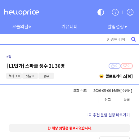
오늘의딜⭐
커뮤니티
알림설정 ▾
⚡️픽
[11번가] 스파클 생수 2L 30병
0
0
헬로프라이스[💓]
북마크 0
댓글 0
공유
조회수 83
2026-05-06 16:59
[수정됨]
신고
목록
ℹ️ 픽 추천 알림 설정 바로가기
⏰ 해당 핫딜은 종료되었습니다.