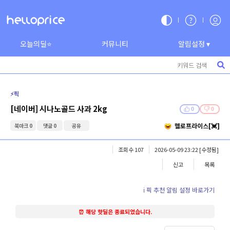
오늘의딜⭐
커뮤니티
알림설정 ▾
⚡️픽
[네이버] 시나노골드 사과 2kg
0
0
헬로프라이스[💓]
북마크 0
댓글 0
공유
조회수 107
2026-05-09 23:22
[수정됨]
신고
목록
ℹ️ 픽 추천 알림 설정 바로가기
⏰ 해당 핫딜은 종료되었습니다.