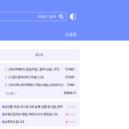
도움말
로그인
1
[네이버페이] 일일적립, 클릭 43원, 퀴즈미션, 라이브예고 17원 (26)
182
2
[스팀] 문라이터 (무료) (14)
128
3
[네이버] 네이버페이 적립 44원/쇼핑라이브/12원 종합 차트 (26.8.6) (원 10 원 / 배송비 0)
48
1 / 22
전체보기
상품 커뮤니티 링크와 실제 상품 링크를 선택해서 들어갈 수 있으면 좋을거 같아요!
제안
08-03
개드립에도 핫딜 카테고리가 생겼습니다.
제안
1
07-26
축하드립니다
잡담
1
07-08