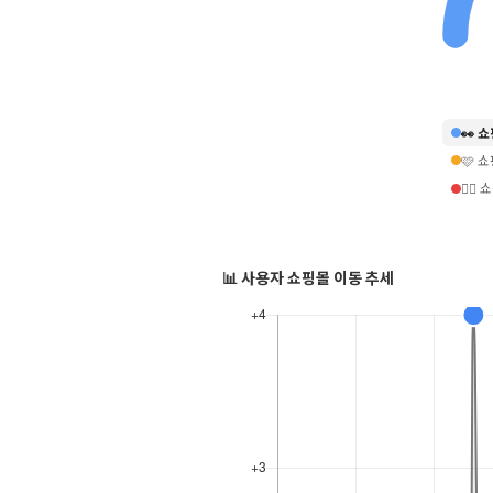
👀 
🩷 
❤️‍
📊 사용자 쇼핑몰 이동 추세