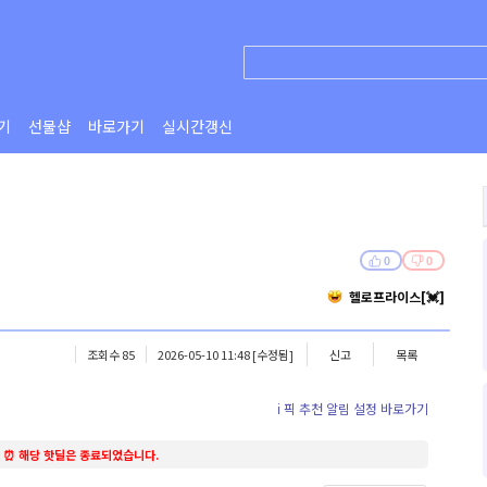
기
선물샵
바로가기
실시간갱신
0
0
헬로프라이스[💓]
조회수 85
2026-05-10 11:48
[수정됨]
신고
목록
ℹ️ 픽 추천 알림 설정 바로가기
⏰ 해당 핫딜은 종료되었습니다.