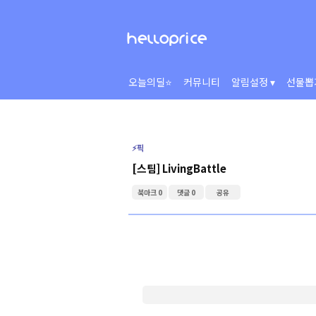
오늘의딜⭐
커뮤니티
알림설정 ▾
선물뽑
⚡️픽
[스팀] LivingBattle
북마크 0
댓글 0
공유