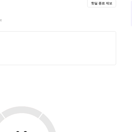
핫딜 종료 제보
!