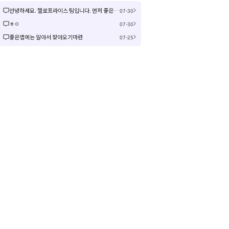
안녕하세요. 헬로프라이스 팀입니다. 먼저 좋은 제안을 주셔서 감사합니다! 신규 커뮤니티 연동은 작업이 크게 예상되어 검토 후 진행여부, 진행 시 추가 일정을 공유드리겠습니다! 감사합니다.
07-30
ㅎㅇ
07-30
좋은앱에는 알아서 찾아오기마련
07-25