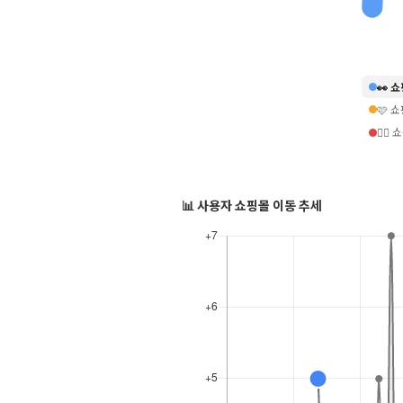
👀 
🩷 
❤️‍
📊 사용자 쇼핑몰 이동 추세