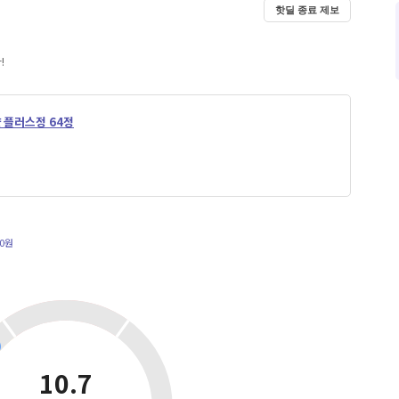
핫딜 종료 제보
!
 플러스정 64정
00원
10.7