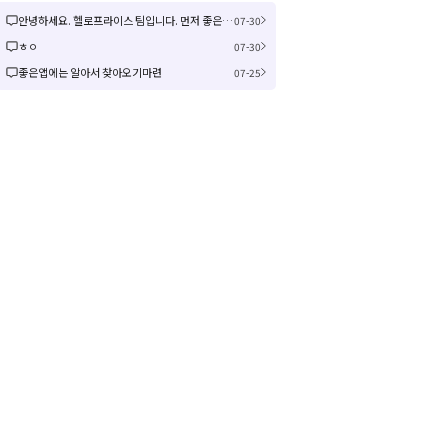
안녕하세요. 헬로프라이스 팀입니다. 먼저 좋은 제안을 주셔서 감사합니다! 신규 커뮤니티 연동은 작업이 크게 예상되어 검토 후 진행여부, 진행 시 추가 일정을 공유드리겠습니다! 감사합니다.
07-30
ㅎㅇ
07-30
좋은앱에는 알아서 찾아오기마련
07-25