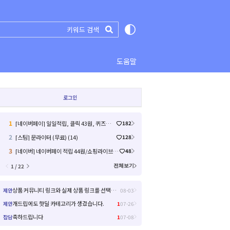
도움말
로그인
1
[네이버페이] 일일적립, 클릭 43원, 퀴즈미션, 라이브예고 17원 (26)
182
2
[스팀] 문라이터 (무료) (14)
128
3
[네이버] 네이버페이 적립 44원/쇼핑라이브/12원 종합 차트 (26.8.6) (원 10 원 / 배송비 0)
48
1 / 22
전체보기
상품 커뮤니티 링크와 실제 상품 링크를 선택해서 들어갈 수 있으면 좋을거 같아요!
제안
08-03
개드립에도 핫딜 카테고리가 생겼습니다.
제안
1
07-26
축하드립니다
잡담
1
07-08