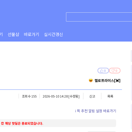
기
선물샵
바로가기
실시간갱신
0
0
헬로프라이스[💓]
조회수 155
2026-05-10 14:28
[수정됨]
신고
목록
ℹ️ 픽 추천 알림 설정 바로가기
⏰ 해당 핫딜은 종료되었습니다.