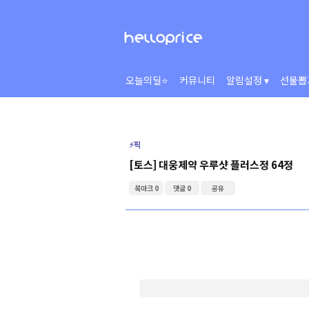
오늘의딜⭐
커뮤니티
알림설정 ▾
선물뽑
⚡️픽
[토스] 대웅제약 우루샷 플러스정 64정
북마크 0
댓글 0
공유