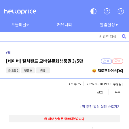
오늘의딜⭐
커뮤니티
알림설정 ▾
⚡️픽
[네이버] 컬쳐랜드 모바일문화상품권 3/5만
0
0
헬로프라이스[💓]
북마크 0
댓글 0
공유
조회수 75
2026-05-10 19:10
[수정됨]
신고
목록
ℹ️ 픽 추천 알림 설정 바로가기
⏰ 해당 핫딜은 종료되었습니다.