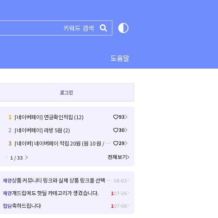
도움말
로그인
1
[네이버페이] 연금확인적립 (12)
93
2
[네이버페이] 라방 5원 (2)
30
3
[네이버] 네이버페이 적립 20원 (원 10 원 / 배송비 0)
29
1 / 33
전체보기
상품 커뮤니티 링크와 실제 상품 링크를 선택해서 들어갈 수 있으면 좋을거 같아요!
제안
08-03
개드립에도 핫딜 카테고리가 생겼습니다.
제안
1
07-26
축하드립니다
잡담
1
07-08