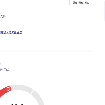
핫딜 종료 제보
중입니다!
유여행 2박3일 일정
정
원~/무료)