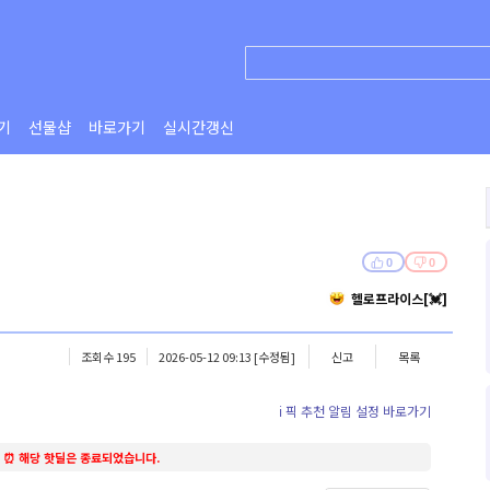
기
선물샵
바로가기
실시간갱신
0
0
헬로프라이스[💓]
조회수 195
2026-05-12 09:13
[수정됨]
신고
목록
ℹ️ 픽 추천 알림 설정 바로가기
⏰ 해당 핫딜은 종료되었습니다.