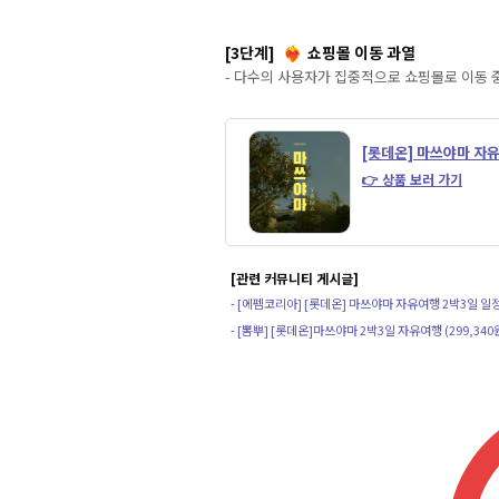
[3단계]
쇼핑몰 이동 과열
❤️‍🔥
- 다수의 사용자가 집중적으로 쇼핑몰로 이동 
[롯데온] 마쓰야마 자
👉 상품 보러 가기
[관련 커뮤니티 게시글]
- [에펨코리아] [롯데온] 마쓰야마 자유여행 2박3일 일
- [뽐뿌] [롯데온]마쓰야마 2박3일 자유여행 (299,340