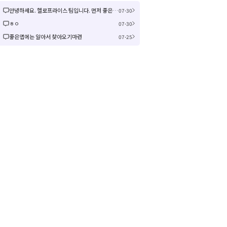
안녕하세요. 헬로프라이스 팀입니다. 먼저 좋은 제안을 주셔서 감사합니다! 신규 커뮤니티 연동은 작업이 크게 예상되어 검토 후 진행여부, 진행 시 추가 일정을 공유드리겠습니다! 감사합니다.
07-30
ㅎㅇ
07-30
좋은앱에는 알아서 찾아오기마련
07-25