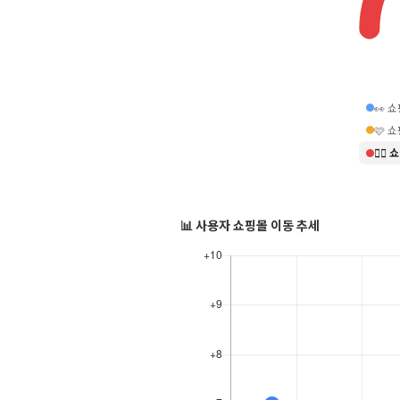
👀 
🩷 
❤️‍
📊 사용자 쇼핑몰 이동 추세