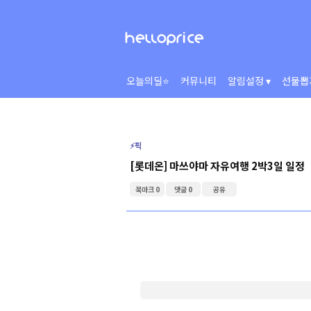
오늘의딜⭐
커뮤니티
알림설정 ▾
선물뽑
⚡️픽
[롯데온] 마쓰야마 자유여행 2박3일 일정
북마크 0
댓글 0
공유